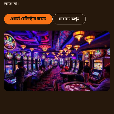
লাগে না।
এখনই রেজিস্টার করুন
সাহায্য দেখুন