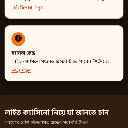
বেট বিভাগ দেখুন
সহায়তা কেন্দ্র
লাইভ ক্যাসিনো সংক্রান্ত প্রশ্নের উত্তর পাবেন FAQ-তে।
FAQ পড়ুন
লাইভ ক্যাসিনো নিয়ে যা জানতে চান
সবচেয়ে বেশি জিজ্ঞাসিত প্রশ্নের সরাসরি উত্তর।