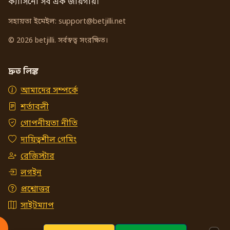
ক্যাসিনো সব এক জায়গায়।
সহায়তা ইমেইল:
support@betjilli.net
© 2026 betjilli. সর্বস্বত্ব সংরক্ষিত।
দ্রুত লিঙ্ক
আমাদের সম্পর্কে
শর্তাবলী
গোপনীয়তা নীতি
দায়িত্বশীল গেমিং
রেজিস্টার
লগইন
প্রশ্নোত্তর
সাইটম্যাপ