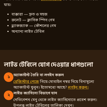
যায়।
বাক্কারা — দ্রুত ও সহজ
রুলেট — ক্লাসিক স্পিন গেম
ব্ল্যাকজ্যাক — কৌশলের গেম
অন্যান্য লাইভ টেবিল
লাইভ টেবিলে যোগ দেওয়ার ধাপগুলো
অ্যাকাউন্ট তৈরি বা লগইন করুন
১
রেজিস্টার পেজে
গিয়ে মোবাইল নম্বর দিয়ে বিনামূল্যে
অ্যাকাউন্ট খুলুন। ইতোমধ্যে আছে?
লগইন করুন।
লাইভ ক্যাসিনো বিভাগে যান
২
নেভিগেশন মেনু থেকে লাইভ ক্যাসিনোতে প্রবেশ করুন।
উপলব্ধ লাইভ টেবিলের তালিকা দেখুন।