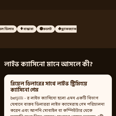
েল ডিলার
বাক্কারা
রুলেট
ব্ল্যাকজ্যাক
মোবাইল অ্যাক্সেস
লাইভ ক্যাসিনো মানে আসলে কী?
রিয়েল ডিলারের সাথে লাইভ স্ট্রিমিংয়ে
ক্যাসিনো গেম
betjilli - র লাইভ ক্যাসিনো হলো এমন একটি বিভাগ
যেখানে বাস্তব ডিলাররা লাইভ ক্যামেরায় গেম পরিচালনা
করেন এবং আপনি মোবাইল বা কম্পিউটার থেকে